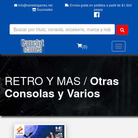
info@camelotgames.net
Envíos gratis en pedidos a partir de $1,500
Sucursales
pesos
(0)
RETRO Y MAS /
Otras
Consolas y Varios