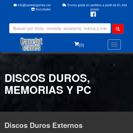
info@camelotgames.net
Envíos gratis en pedidos a partir de $1,500
Sucursales
pesos
(0)
DISCOS DUROS,
MEMORIAS Y PC
Discos Duros Externos