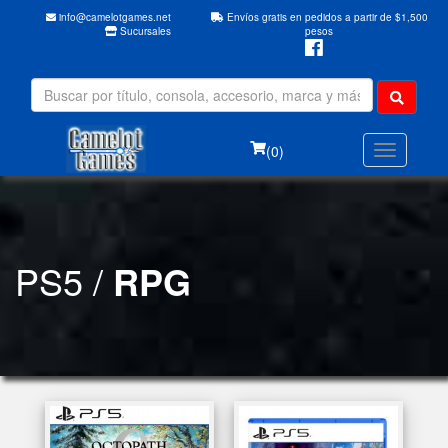
info@camelotgames.net
Envíos gratis en pedidos a partir de $1,500
Sucursales
pesos
(0)
PS5 /
RPG