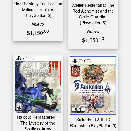
Final Fantasy Tactics: The
Atelier Resleriana: The
Ivalice Chronicles
Red Alchemist and the
(PlayStation 5)
White Guardian
(Playstation 5)
Nuevo
Nuevo
.00
$1,150
.00
$1,350
Raidou: Remastered –
Suikoden I & II HD
The Mystery of the
Remaster (PlayStation 5)
Soulless Army