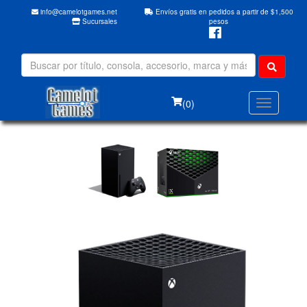
info@camelotgames.net
Envíos gratis en pedidos a partir de $1,500
Sucursales
pesos
(0)