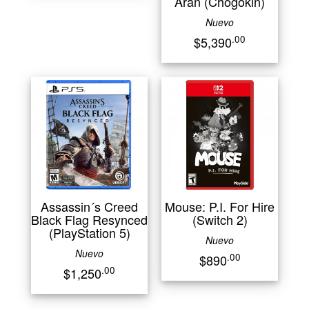
Aran (Chogokin)
Nuevo
.00
$5,390
Assassin´s Creed
Mouse: P.I. For Hire
Black Flag Resynced
(Switch 2)
(PlayStation 5)
Nuevo
Nuevo
.00
$890
.00
$1,250