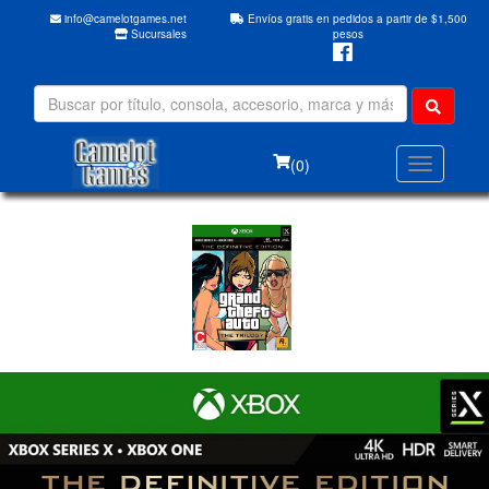
info@camelotgames.net
Envíos gratis en pedidos a partir de $1,500
Sucursales
pesos
(0)