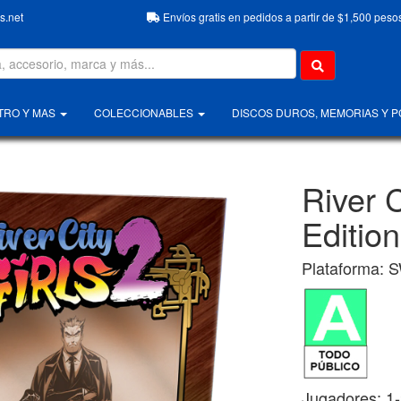
.net
Envíos gratis en pedidos a partir de $1,500 peso
TRO Y MAS
COLECCIONABLES
DISCOS DUROS, MEMORIAS Y 
River C
Edition
Plataforma: S
Jugadores: 1-