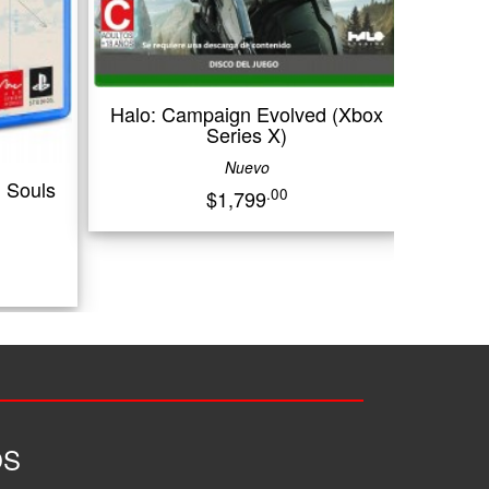
Halo: Campaign 
(PlayStation
Nuevo
.00
$1,299
Halo: Campaign Evolved (Xbox
Series X)
Nuevo
.00
$1,799
OS