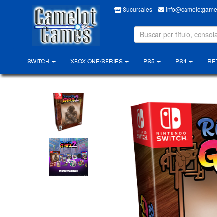
Sucursales
info@camelotgames
SWITCH
XBOX ONE/SERIES
PS5
PS4
RE