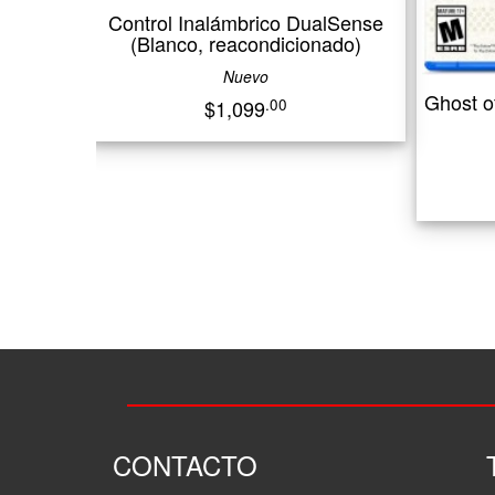
Control Inalámbrico DualSense
(Blanco, reacondicionado)
Nuevo
Ghost of Tsushima 
.00
$1,099
(PlayStat
Nuev
$850
CONTACTO