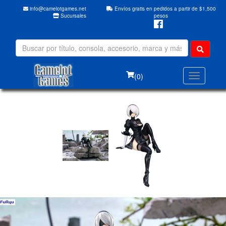
info@camelotgames.net
Envíos gratis en pedidos a partir de $1,500
Sucursales
pesos
(0)