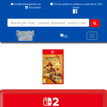
info@camelotgames.net
Envíos gratis en pedidos a partir de $1,500
Sucursales
pesos
(0)