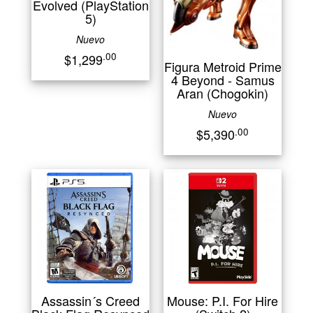
Evolved (PlayStation
5)
Nuevo
.00
$1,299
Figura Metroid Prime
4 Beyond - Samus
Aran (Chogokin)
Nuevo
.00
$5,390
Assassin´s Creed
Mouse: P.I. For Hire