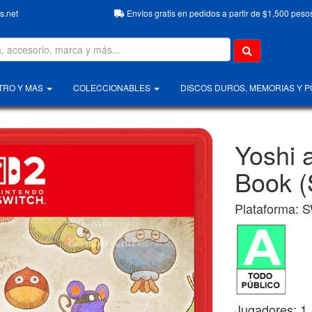
.net
Envíos gratis en pedidos a partir de $1,500 peso
TRO Y MAS
COLECCIONABLES
DISCOS DUROS, MEMORIAS Y 
Yoshi 
Book (
Plataforma: S
Jugadores: 1