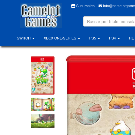
Sucursales
info@camelotgames
SWITCH
XBOX ONE/SERIES
PS5
PS4
RE