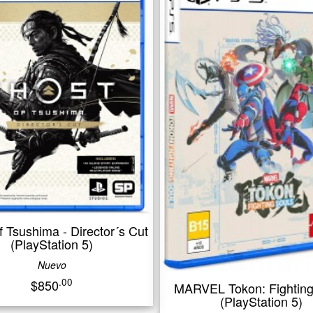
rector´s Cut
H
5)
MARVEL Tokon: Fighting Souls
(PlayStation 5)