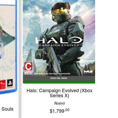
Halo: Campaign Evo
(PlayStation 5)
Nuevo
.00
$1,299
alo: Campaign Evolved (Xbox
Series X)
Nuevo
.00
$1,799