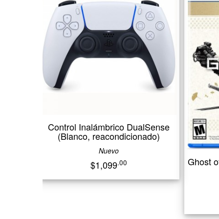
ntrol Inalámbrico DualSense
(Blanco, reacondicionado)
Nuevo
Ghost of Tsushima - Di
.00
$1,099
(PlayStation 
Nuevo
.00
$850