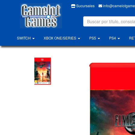
Sucursales
info@camelotgames
SWITCH
XBOX ONE/SERIES
PS5
PS4
RE