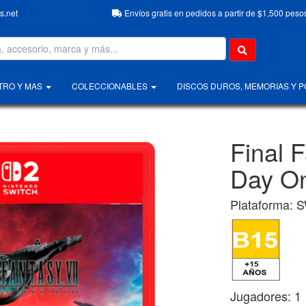
.net
Envíos gratis en pedidos a partir de $1,500 peso
TRO Y MAS
COLECCIONABLES
DISCOS DUROS, MEMORIAS Y 
Final 
Day On
Plataforma: S
Jugadores: 1