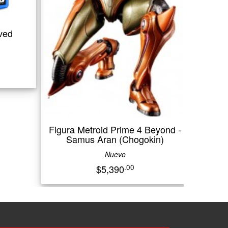
Assassin´s Cr
Resynced (P
Nu
$1,
Figura Metroid Prime 4 Beyond -
Samus Aran (Chogokin)
Nuevo
.00
$5,390