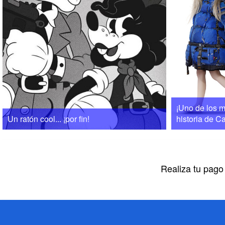
¡Uno de los m
Un ratón cool... ¡por fin!
historia de 
Realiza tu pago