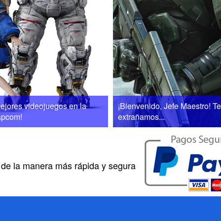
ejores videojuegos en la
¡Bienvenido, Jefe Maestro! Te
Capcom!
extrañamos...
 de la manera más rápida y segura