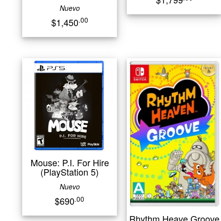
Nuevo
.00
$1,450
Mouse: P.I. For Hire
(PlayStation 5)
Nuevo
.00
$690
Rhythm Heave Groove