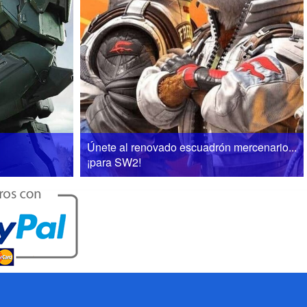
Únete al renovado escuadrón mercenario...
¡para SW2!