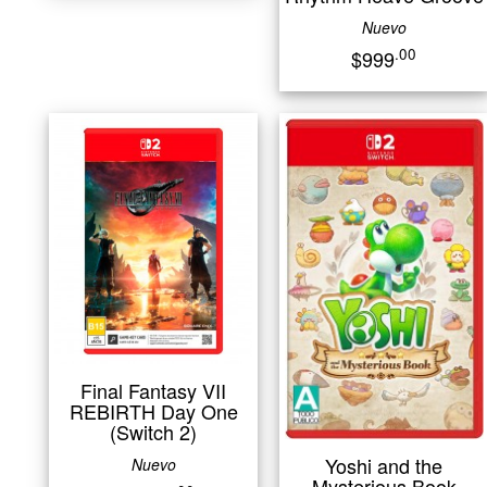
Nuevo
.00
$999
Final Fantasy VII
REBIRTH Day One
(Switch 2)
Yoshi and the
Nuevo
Mysterious Book