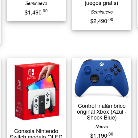
juegos gratis)
Seminuevo
.00
$1,490
Seminuevo
.00
$2,490
Control inalámbrico
original Xbox (Azul -
Shock Blue)
Nuevo
Consola Nintendo
.00
$1,190
Switch modelo OLED