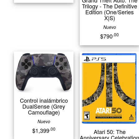
Grand Theft Auto: The
Trilogy - The Definitive
Edition (One/Series
X|S)
Nuevo
.00
$790
Control inalámbrico
DualSense (Grey
Camouflage)
Nuevo
.00
$1,399
Atari 50: The
Anniversary Celebratio