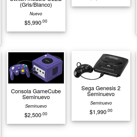
(Gris/Blanco)
Nuevo
.00
$5,990
Sega Genesis 2
Consola GameCube
Seminuevo
Seminuevo
Seminuevo
Seminuevo
.00
$1,990
.00
$2,500
n