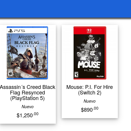
Assassin´s Creed Black
Mouse: P.I. For Hire
Flag Resynced
(Switch 2)
(PlayStation 5)
Nuevo
Nuevo
.00
$890
.00
$1,250